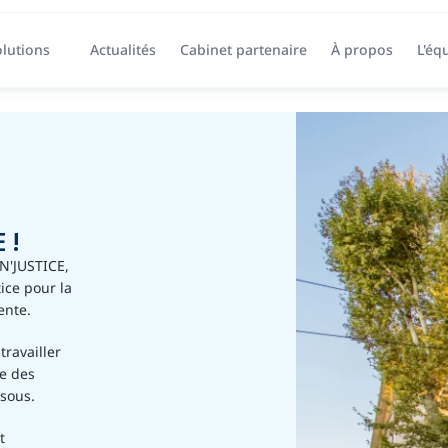
lutions
Actualités
Cabinet partenaire
À propos
L'éq
 !
N'JUSTICE, 
ce pour la 
ente.
ravailler 
e des 
ssous.
 