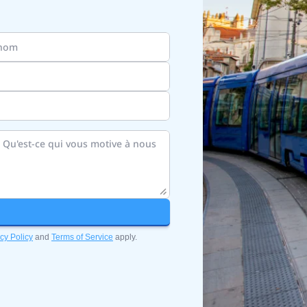
cy Policy
and
Terms of Service
apply.