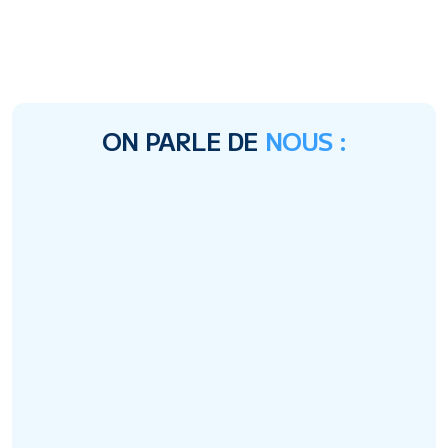
ACCESSIBILITÉ
Rapport qualité/prix imbattable.

C'est aussi ça le digital.
ON PARLE DE 
NOUS :