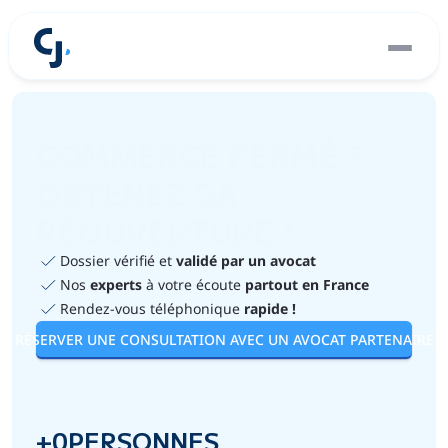
nistrative
COMMERCE FERMÉ ?
OBTENEZ SA 
RÉOUVERTURE !
Dossier vérifié et 
validé par un avocat
Nos 
experts
 à votre écoute 
partout en France
Rendez-vous téléphonique 
rapide !
RÉSERVER UNE CONSULTATION AVEC UN AVOCAT PARTENAIRE
4
.
7
+
0
PERSONNES