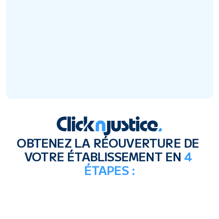
OBTENEZ LA RÉOUVERTURE DE 
VOTRE ÉTABLISSEMENT EN 
4 
ÉTAPES :
02
-VOUS
CRÉATION DU 
DOSSIER
ocat 
100% en ligne
liste de 