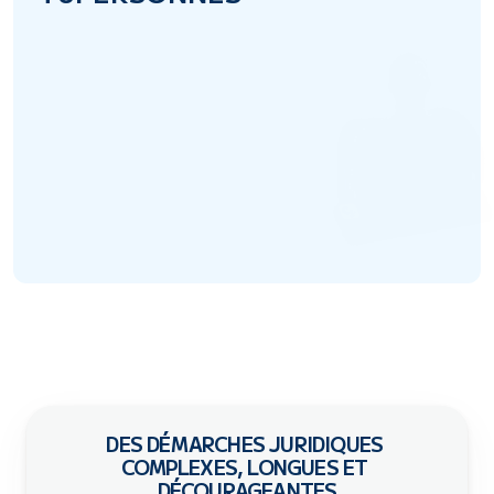
o
n
t
o
b
t
e
n
u
j
u
s
t
i
c
e
g
r
â
c
e
à
n
o
u
s
!
DES DÉMARCHES JURIDIQUES 
COMPLEXES, LONGUES ET 
DÉCOURAGEANTES