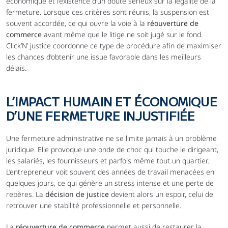
économique et l’existence d’un doute sérieux sur la légalité de la 
fermeture. Lorsque ces critères sont réunis, la suspension est 
souvent accordée, ce qui ouvre la voie à la 
réouverture de 
commerce
 avant même que le litige ne soit jugé sur le fond. 
Click’N’ justice coordonne ce type de procédure afin de maximiser 
les chances d’obtenir une issue favorable dans les meilleurs 
délais.
L’IMPACT HUMAIN ET ÉCONOMIQUE 
D’UNE FERMETURE INJUSTIFIÉE
Une fermeture administrative ne se limite jamais à un problème 
juridique. Elle provoque une onde de choc qui touche le dirigeant, 
les salariés, les fournisseurs et parfois même tout un quartier. 
L’entrepreneur voit souvent des années de travail menacées en 
quelques jours, ce qui génère un stress intense et une perte de 
repères. La 
décision de justice
 devient alors un espoir, celui de 
retrouver une stabilité professionnelle et personnelle.
La 
réouverture de commerce
 permet aussi de restaurer la 