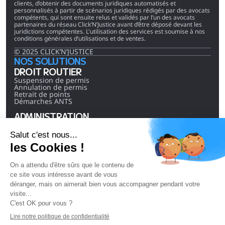
clients, d’obtenir des documents juridiques automatisés et 
personnalisés à partir de scénarios juridiques rédigés par des avocats 
compétents, qui sont ensuite relus et validés par l’un des avocats 
partenaires du réseau Click’N’Justice avant d’être déposé devant les 
juridictions compétentes. L'utilisation des services est soumise à nos 
conditions générales d’utilisations et de ventes.
© 2025 CLICK’N’JUSTICE
NOS SOLUTIONS
DROIT ROUTIER
Suspension de permis
Annulation de permis
Retrait de points
Démarches ANTS
ADMINISTRATION
Effacement du TAJ
Effacement Casier B2
Effacement TAJ + B2
ENTREPRISES
Fermeture administrative
LIENS RAPIDES
Actualités
À propos
Contact
L'équipe
Nous rejoindre
Cabinet Co-fondateur