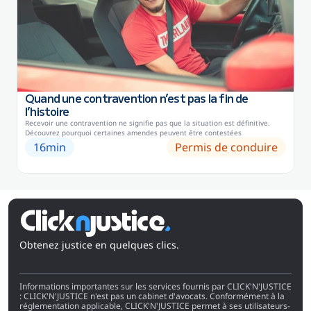
Quand une contravention n’est pas la fin de 
l’histoire
Recevoir une contravention ne signifie pas que la situation est définitive. 
Découvrez pourquoi certaines amendes peuvent être contestées
16
min
Permis de conduire
Obtenez justice en quelques clics.
Informations importantes sur les services fournis par CLICK'N'JUSTICE 
: CLICK'N'JUSTICE n'est pas un cabinet d'avocats. Conformément à la 
réglementation applicable, CLICK'N'JUSTICE permet à ses utilisateurs-