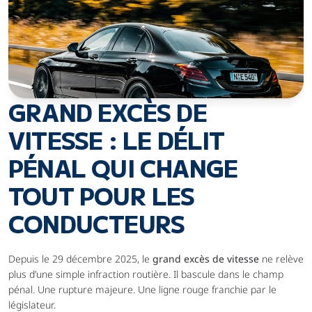
GRAND EXCÈS DE 
VITESSE : LE DÉLIT 
PÉNAL QUI CHANGE 
TOUT POUR LES 
CONDUCTEURS
Depuis le 29 décembre 2025, le 
grand excès de vitesse
 ne relève 
plus d’une simple infraction routière. Il bascule dans le champ 
pénal. Une rupture majeure. Une ligne rouge franchie par le 
législateur.