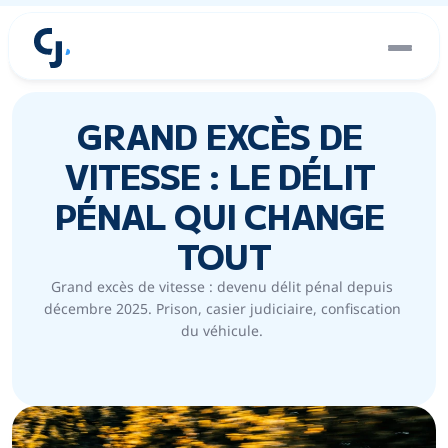
GRAND EXCÈS DE 
VITESSE : LE DÉLIT 
PÉNAL QUI CHANGE 
TOUT
Grand excès de vitesse : devenu délit pénal depuis 
décembre 2025. Prison, casier judiciaire, confiscation 
du véhicule. 
Catégorie :
Publié le :
Permis de conduire