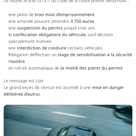
Le nouvel article L413-1 du Code de la route prévoit désormais :
une peine de 
trois mois d’emprisonnement
une amende pouvant atteindre 
3 750 euros
une 
suspension du permis
 jusqu’à trois ans
la 
confiscation obligatoire du véhicule
, sauf décision 
spécialement motivée
une 
interdiction de conduire
 certains véhicules
l’obligation d’effectuer un 
stage de sensibilisation à la sécurité 
routière
un retrait automatique de 
la moitié des points du permis
Le message est clair.
Le grand excès de vitesse est assimilé à une 
mise en danger 
délibérée d’autrui
.