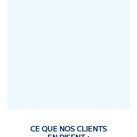
QUELS SONT LES DÉLAIS ET
4
COÛTS ASSOCIÉS ?
CE QUE NOS CLIENTS
EN DISENT :