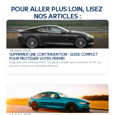
POUR ALLER PLUS LOIN, LISEZ 
NOS ARTICLES :
Les garanties CLICK'N'JUSTICE :
Délais de 
traitement rapide
Réception de votre permis de conduire à votre domicile
18 avril 2026
SUPPRIMER UNE CONTRAVENTION : GUIDE COMPLET 
POUR PROTÉGER VOTRE PERMIS
Supprimer une contravention : Un guide complet pour contester un PV, les 
preuves à fournir et méthodes efficaces.
12 avril 2026