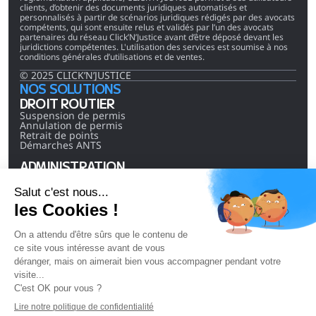
clients, d’obtenir des documents juridiques automatisés et 
personnalisés à partir de scénarios juridiques rédigés par des avocats 
compétents, qui sont ensuite relus et validés par l’un des avocats 
partenaires du réseau Click’N’Justice avant d’être déposé devant les 
juridictions compétentes. L'utilisation des services est soumise à nos 
conditions générales d’utilisations et de ventes.
© 2025 CLICK’N’JUSTICE
NOS SOLUTIONS
DROIT ROUTIER
Suspension de permis
Annulation de permis
Retrait de points
Démarches ANTS
ADMINISTRATION
Effacement du TAJ
Effacement Casier B2
Effacement TAJ + B2
ENTREPRISES
Fermeture administrative
LIENS RAPIDES
Actualités
À propos
Contact
L'équipe
Nous rejoindre
Cabinet Co-fondateur