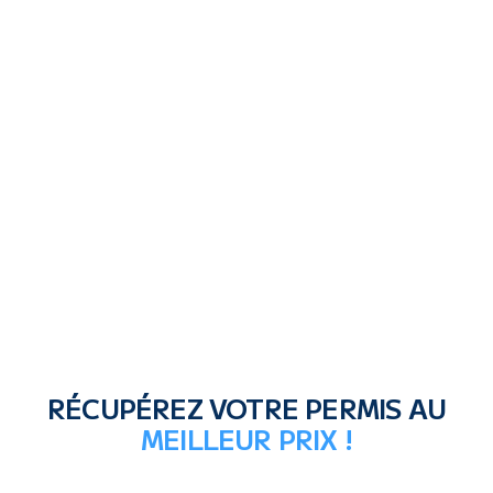
FIABILITÉ
Procédures réalisées par des professionnels du 
droit.
ACCESSIBILITÉ
Rapport qualité/prix imbattable.

C'est aussi ça le digital.
RÉCUPÉREZ VOTRE PERMIS AU
MEILLEUR PRIX !