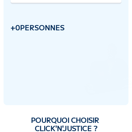
4
.
7
+
0
PERSONNES
o
n
t
o
b
t
e
n
u
j
u
s
t
i
c
e
g
r
â
c
e
à
n
o
u
s
!
POURQUOI CHOISIR 
CLICK'N'JUSTICE ?