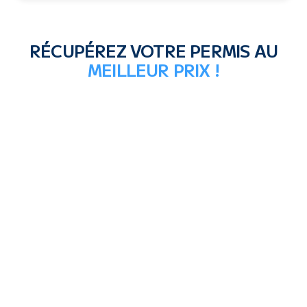
RÉCUPÉREZ VOTRE PERMIS AU
MEILLEUR PRIX !
NOTRE MEILLEURE OFFRE !
SÉRÉNITÉ ANTS
749€
TTC
CHOISIR L'OFFRE SÉRÉNITÉ